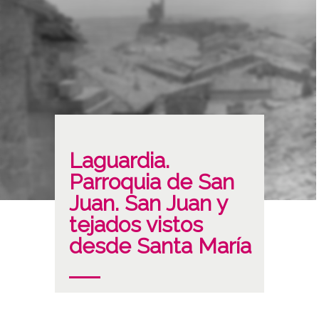
Laguardia.
Parroquia de San
Juan. San Juan y
tejados vistos
desde Santa María