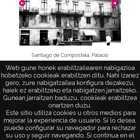
Santiago de Compostela. Palacio
vizcondesa San Alberto
Web gune honek erabiltzailearen nabigazioa
hobetzeko cookieak erabiltzen ditu. Nahi izanez
gero, zure nabigatzailea konfigura dezakezu,
haiek ez erabiltzeko eta nabigatzen jarraitzeko.
Gunean jarraitzen baduzu, cookieak erabiltzea
onartzen duzu.
AVISO LEGAL
Este sitio utiliza cookies u otros medios para
POLÍTICA DE PRIVACIDAD
mejorar la experiencia de usuario. Si lo desea,
puede configurar su navegador para rechazar
ACCESIBILIDAD
su uso y seguir navegando. Si continua en el
ATENCIÓN CIUDADANA