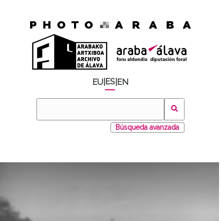
ES
EU
|
|
EN
Búsqueda avanzada