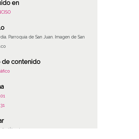
uido en
NCISO
lo
dia. Parroquia de San Juan. Imagen de San
sco
 de contenido
áfico
ha
101
231
ar
dia (Álava)