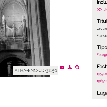
Incl
07.- E
Títu
Laguar
Franci
Tipo
Fotogr
Fec
ATHA-ENC-CD-31150
19590
19651
Lug
Laguar