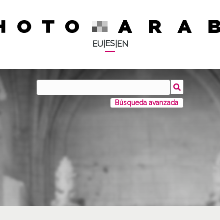
ES
EU
|
|
EN
Búsqueda avanzada