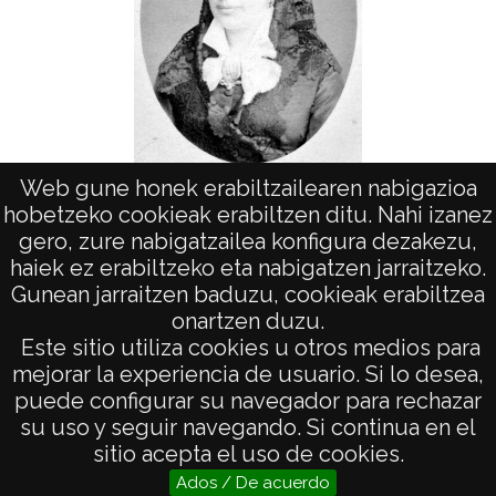
Web gune honek erabiltzailearen nabigazioa
Modesta Ortiz de Urbina Díaz de Espada
hobetzeko cookieak erabiltzen ditu. Nahi izanez
gero, zure nabigatzailea konfigura dezakezu,
haiek ez erabiltzeko eta nabigatzen jarraitzeko.
Gunean jarraitzen baduzu, cookieak erabiltzea
onartzen duzu.
AVISO LEGAL
Este sitio utiliza cookies u otros medios para
POLÍTICA DE PRIVACIDAD
mejorar la experiencia de usuario. Si lo desea,
puede configurar su navegador para rechazar
ACCESIBILIDAD
su uso y seguir navegando. Si continua en el
ATENCIÓN CIUDADANA
sitio acepta el uso de cookies.
Ados / De acuerdo