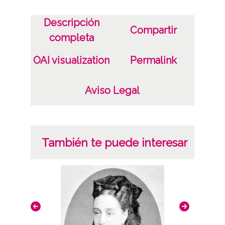
Internegativo: IBA-IN-001-042
Descripción
Positivo copia: IBA-PC-042
Compartir
completa
Positivo original:ATHA-IBA-PP-001-042
OAI visualization
Permalink
Licencia de las imágenes
CC BY-NC-SA 4.0
Aviso Legal
También te puede interesar