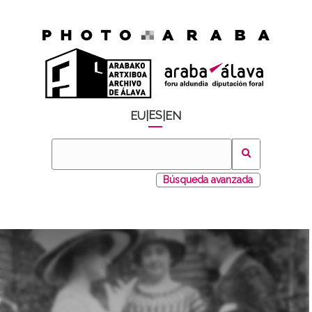
ES
EU
|
|
EN
Búsqueda avanzada