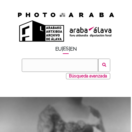
ES
EU
|
|
EN
Búsqueda avanzada