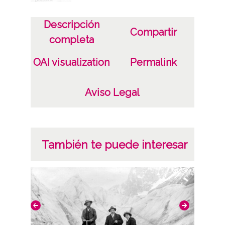
Positivo copia: IBA-PC-118
Descripción
Positivo original:ATHA-IBA-PP-003-118
Compartir
completa
Licencia de las imágenes
OAI visualization
Permalink
CC BY-NC-SA 4.0
Aviso Legal
También te puede interesar