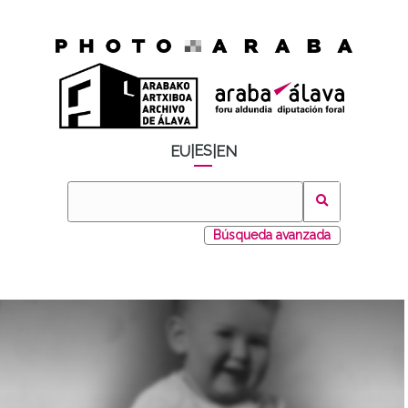
ES
EU
|
|
EN
Búsqueda avanzada