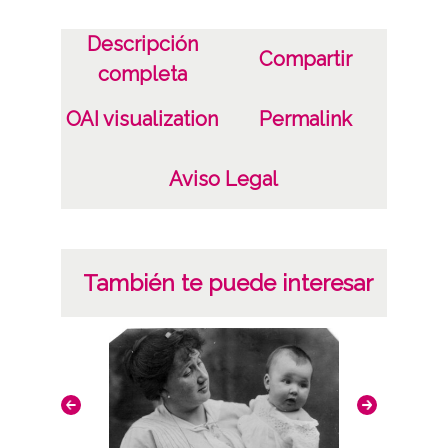
Licencia de las imágenes
Descripción
Compartir
completa
CC BY-NC-SA 4.0
OAI visualization
Permalink
Aviso Legal
También te puede interesar