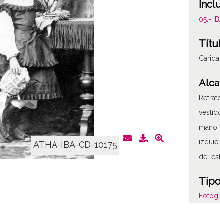
Incl
05.- 
Títu
Carida
Alca
Retrat
vestid
mano d
izquie
ATHA-IBA-CD-10175
del es
Tipo
Fotogr