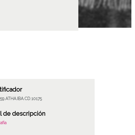
tificador
59.ATHA.IBA.CD.10175
l de descripción
afía