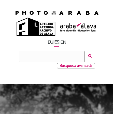
ES
EU
|
|
EN
Búsqueda avanzada