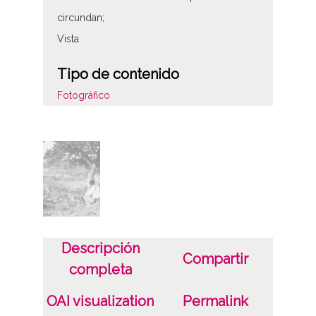
circundan;
Vista
Tipo de contenido
Fotográfico
Características del soporte
Tipo de imagen: Positivos Imagen Final:
Plata;
C;
Fecha
Descripción
19400101
Compartir
completa
19601231
1940, enero, 1 a 1960, diciembre, 31 -
OAI visualization
Permalink
Aproximada;