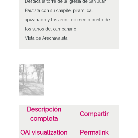
Destaca la torre de la iglesia de San Juan
Bautista con su chapitel pirami dal
apizarrado y los arcos de medio punto de
los vanos del campanario;
Vista de Arechavaleta
Tipo de contenido
Fotográfico
Características del soporte
Tipo de imagen: Positivos Emulsión:
Gelatina Imagen Final: Plata;
C;
Descripción
Compartir
completa
Fecha
19400101
OAI visualization
Permalink