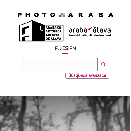
ES
EU
|
|
EN
Búsqueda avanzada