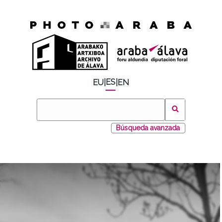
ES
EU
|
|
EN
Búsqueda avanzada