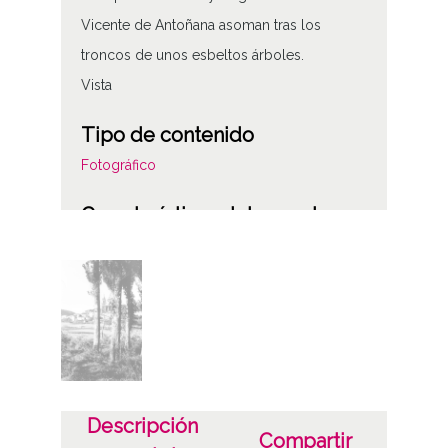
Vicente de Antoñana asoman tras los
troncos de unos esbeltos árboles.
Vista
Tipo de contenido
Fotográfico
Características del soporte
Tipo de imagen: Positivos Imagen Final:
Plata;
C;
Fecha
19400101
19601231
Descripción
Compartir
1940, enero, 1 a 1960, diciembre, 31 -