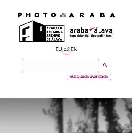
ES
EU
|
|
EN
Búsqueda avanzada