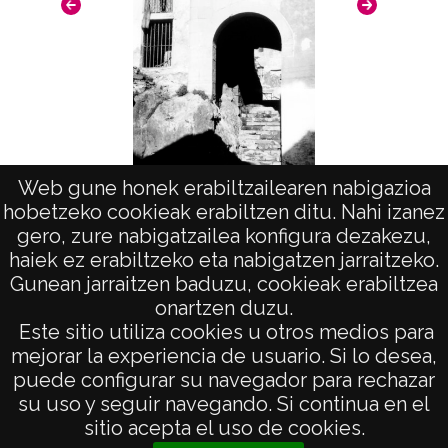
del positivo: 15516;
Licencia de las imágenes
CC BY-NC-SA 4.0
Web gune honek erabiltzailearen nabigazioa
hobetzeko cookieak erabiltzen ditu. Nahi izanez
Vista (ORIO)
gero, zure nabigatzailea konfigura dezakezu,
haiek ez erabiltzeko eta nabigatzen jarraitzeko.
Gunean jarraitzen baduzu, cookieak erabiltzea
onartzen duzu.
AVISO LEGAL
Este sitio utiliza cookies u otros medios para
POLÍTICA DE PRIVACIDAD
mejorar la experiencia de usuario. Si lo desea,
puede configurar su navegador para rechazar
ACCESIBILIDAD
su uso y seguir navegando. Si continua en el
ATENCIÓN CIUDADANA
sitio acepta el uso de cookies.