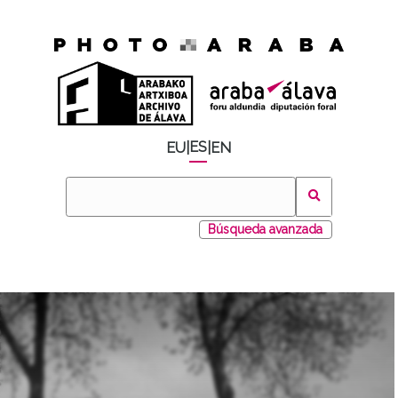
ES
EU
|
|
EN
Búsqueda avanzada