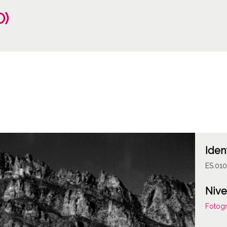
O)
Iden
ES.01
Nive
Fotogr