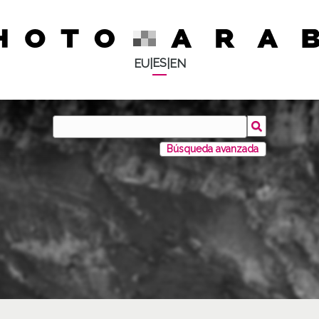
ES
EU
|
|
EN
Búsqueda avanzada