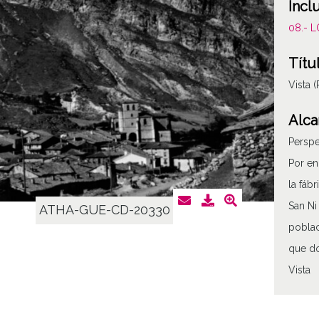
Incl
08.- 
Títu
Vista
Alca
Perspe
Por en
la fáb
San Ni
ATHA-GUE-CD-20330
poblac
que do
Vista
Tipo