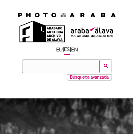
ES
EU
|
|
EN
Búsqueda avanzada