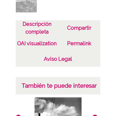
Características del soporte
Tipo de imagen: Positivos Imagen Final:
Plata;
Descripción
C;
Compartir
completa
Fecha
OAI visualization
Permalink
19400101
19601231
Aviso Legal
1940, enero, 1 a 1960, diciembre, 31 -
Aproximada;
Notas
También te puede interesar
Nº de identificación: 20322 Duplicado del
negativo: R. 323 / F. 3 / N. 18 Duplicado del
positivo: 14059;