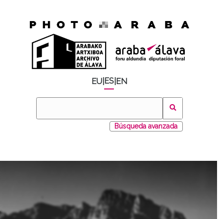
ES
EU
|
|
EN
Búsqueda avanzada