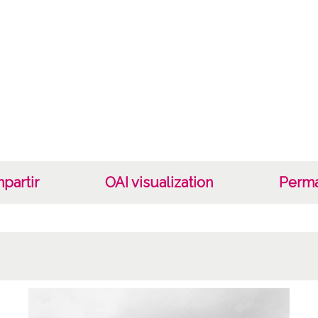
Tipo d
C;
Fec
19400
19601
1940, 
Not
Nº de 
partir
OAI visualization
Perma
R. 176
Lice
CC BY