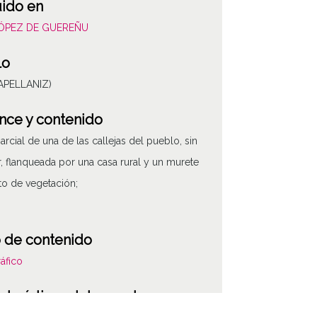
uido en
LÓPEZ DE GUEREÑU
lo
(APELLANIZ)
nce y contenido
parcial de una de las callejas del pueblo, sin
ar, flanqueada por una casa rural y un murete
to de vegetación;
 de contenido
áfico
cterísticas del soporte