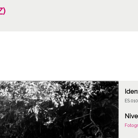
Z)
Iden
ES.01
Nive
Fotogr