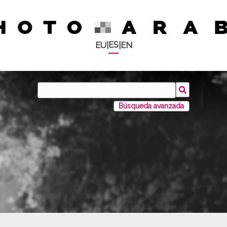
ES
EU
|
|
EN
Búsqueda avanzada