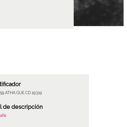
tificador
059.ATHA.GUE.CD.19319
l de descripción
afía