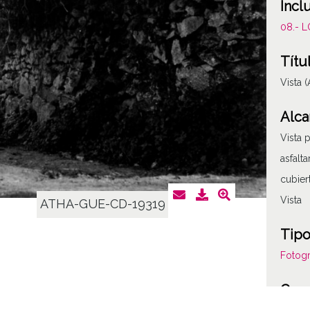
Incl
08.- 
Títu
Vista 
Alca
Vista 
asfalt
cubier
Vista
ATHA-GUE-CD-19319
Tipo
Fotogr
Cara