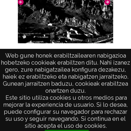
CC BY-NC-SA 4.0
Vista (PANCORBO)
Web gune honek erabiltzailearen nabigazioa
hobetzeko cookieak erabiltzen ditu. Nahi izanez
gero, zure nabigatzailea konfigura dezakezu,
haiek ez erabiltzeko eta nabigatzen jarraitzeko.
Gunean jarraitzen baduzu, cookieak erabiltzea
onartzen duzu.
AVISO LEGAL
Este sitio utiliza cookies u otros medios para
POLÍTICA DE PRIVACIDAD
mejorar la experiencia de usuario. Si lo desea,
puede configurar su navegador para rechazar
ACCESIBILIDAD
su uso y seguir navegando. Si continua en el
ATENCIÓN CIUDADANA
sitio acepta el uso de cookies.