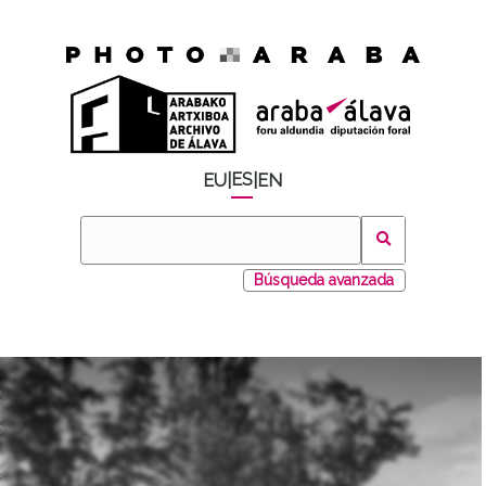
ES
EU
|
|
EN
Búsqueda avanzada