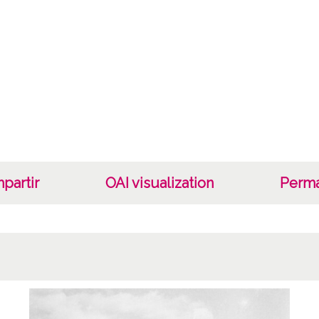
Cara
Tipo d
C;
Fec
19400
19601
1940, 
partir
OAI visualization
Perma
Not
Nº de 
R. 141
Lice
CC BY