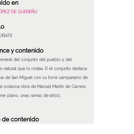
uido en
LÓPEZ DE GUEREÑU
lo
(OÑATI)
nce y contenido
general del conjunto del pueblo y del
o natural que lo rodea. D el conjunto destaca
esia de San Miguel con su torre campanario de
ne oclásica obra de Manuel Martín de Carrera.
mer plano, unas ramas de árbol;
 de contenido
áfico