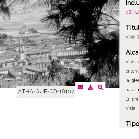
Incl
08.- 
Títu
Vista 
Alca
Vista 
entorn
la igl
traza 
ATHA-GUE-CD-18107
En pri
Vista
Tipo
Fotogr