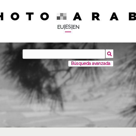
ES
EU
|
|
EN
Búsqueda avanzada