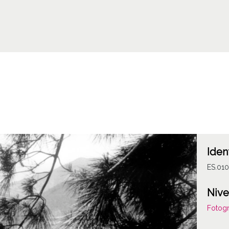
Iden
ES.01
Nive
Fotogr