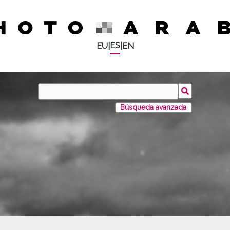
ES
EU
|
|
EN
Búsqueda avanzada