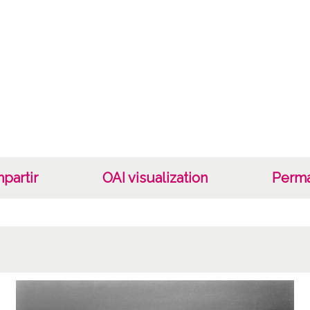
Cara
Tipo d
C;
Fec
19400
19601
1940, 
partir
OAI visualization
Perma
Lug
Vitori
Not
Nº de 
R. 135