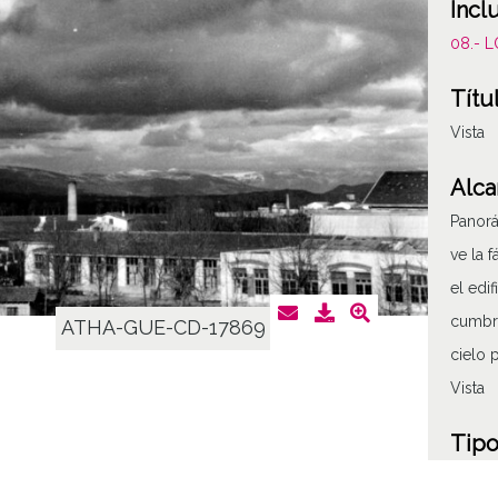
Incl
08.- 
Títu
Vista
Alca
Panorá
ve la 
el edi
cumbre
ATHA-GUE-CD-17869
cielo 
Vista
Tipo
Fotogr