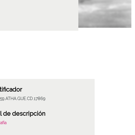
tificador
059.ATHA.GUE.CD.17869
l de descripción
afía