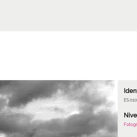
Iden
ES.01
Nive
Fotogr