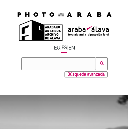
ES
EU
|
|
EN
Búsqueda avanzada