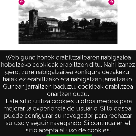
CC BY-NC-SA 4.0
Vista (GOIURI)
Web gune honek erabiltzailearen nabigazioa
hobetzeko cookieak erabiltzen ditu. Nahi izanez
gero, zure nabigatzailea konfigura dezakezu,
haiek ez erabiltzeko eta nabigatzen jarraitzeko.
Gunean jarraitzen baduzu, cookieak erabiltzea
onartzen duzu.
AVISO LEGAL
Este sitio utiliza cookies u otros medios para
POLÍTICA DE PRIVACIDAD
mejorar la experiencia de usuario. Si lo desea,
puede configurar su navegador para rechazar
ACCESIBILIDAD
su uso y seguir navegando. Si continua en el
ATENCIÓN CIUDADANA
sitio acepta el uso de cookies.