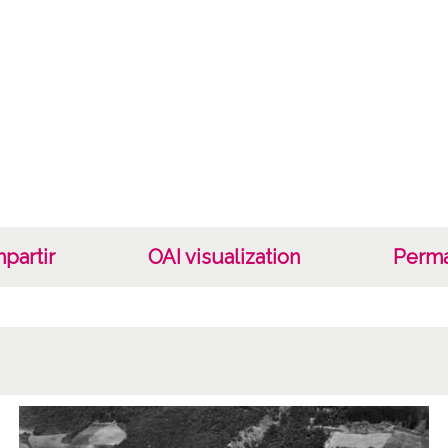
Cara
Tipo d
Fec
19400
19601
1940, 
Not
Nº de 
partir
OAI visualization
Perma
R. 126 
Lice
CC BY