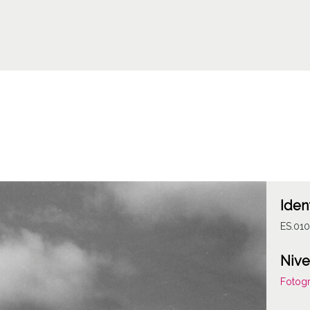
Iden
ES.01
Nive
Fotogr