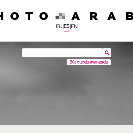
ES
EU
|
|
EN
Búsqueda avanzada