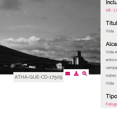
Incl
08.- 
Títu
Vista
Alca
Vista 
entorn
campan
nubes 
ATHA-GUE-CD-17509
Vista
Tipo
Fotogr