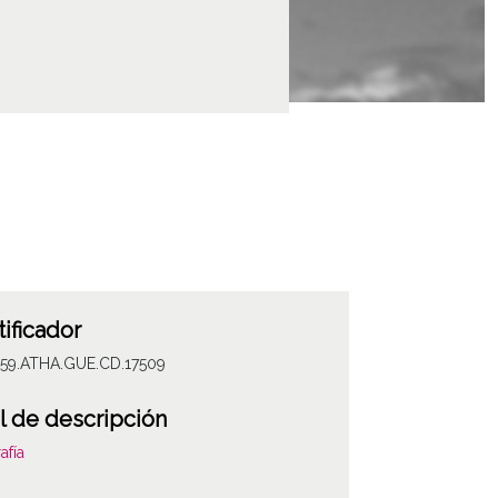
tificador
059.ATHA.GUE.CD.17509
l de descripción
afía