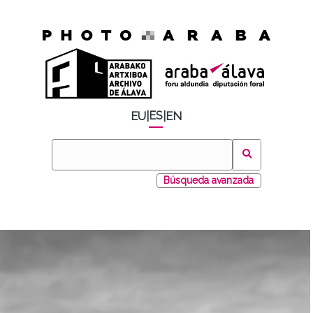
ES
EU
|
|
EN
Búsqueda avanzada