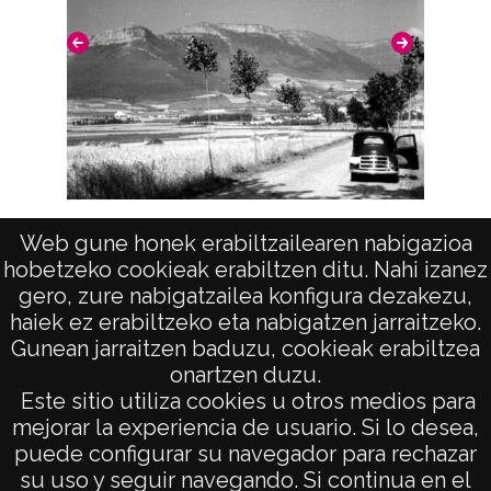
Licencia de las imágenes
CC BY-NC-SA 4.0
Vista (ORDUÑA)
Web gune honek erabiltzailearen nabigazioa
hobetzeko cookieak erabiltzen ditu. Nahi izanez
gero, zure nabigatzailea konfigura dezakezu,
haiek ez erabiltzeko eta nabigatzen jarraitzeko.
Gunean jarraitzen baduzu, cookieak erabiltzea
onartzen duzu.
AVISO LEGAL
Este sitio utiliza cookies u otros medios para
POLÍTICA DE PRIVACIDAD
mejorar la experiencia de usuario. Si lo desea,
puede configurar su navegador para rechazar
ACCESIBILIDAD
su uso y seguir navegando. Si continua en el
ATENCIÓN CIUDADANA