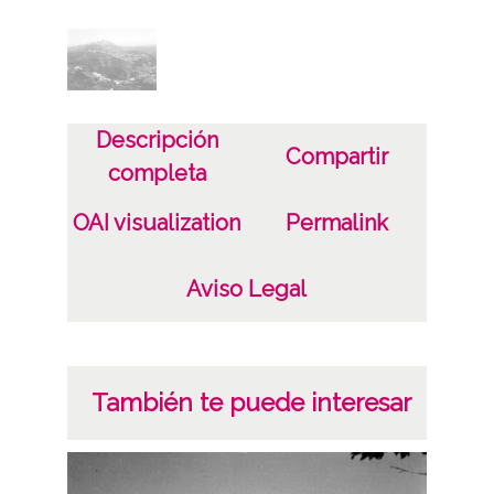
Características del soporte
Tipo de imagen: Positivos Imagen Final:
Plata;
C;
Descripción
Compartir
Fecha
completa
19400101
OAI visualization
Permalink
19601231
1940, enero, 1 a 1960, diciembre, 31 -
Aviso Legal
Aproximada;
Notas
Nº de identificación: 15717 Duplicado del
También te puede interesar
negativo: R. 059 / F. 3 / N.13 Duplicado del
positivo: 5407;