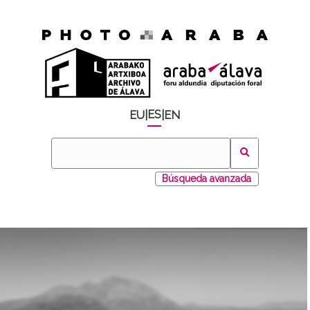
ES
EU
|
|
EN
Búsqueda avanzada