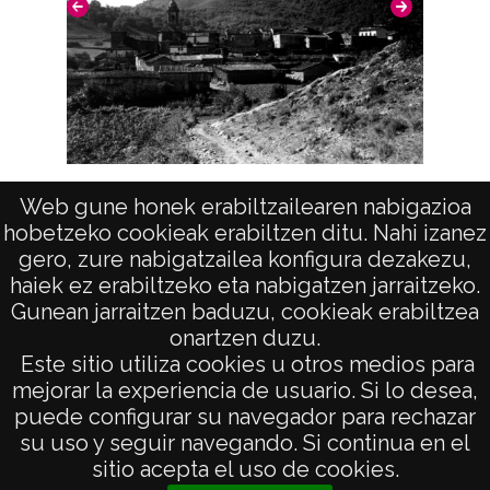
Aproximada;
Notas
Nº de identificación: 14994 Duplicado del
negativo: R. 038 / F. 6 / N.1 Duplicado del
positivo: 4670;
Vista (ANTOÑANA)
Web gune honek erabiltzailearen nabigazioa
Licencia de las imágenes
hobetzeko cookieak erabiltzen ditu. Nahi izanez
CC BY-NC-SA 4.0
gero, zure nabigatzailea konfigura dezakezu,
haiek ez erabiltzeko eta nabigatzen jarraitzeko.
Gunean jarraitzen baduzu, cookieak erabiltzea
onartzen duzu.
AVISO LEGAL
Este sitio utiliza cookies u otros medios para
POLÍTICA DE PRIVACIDAD
mejorar la experiencia de usuario. Si lo desea,
puede configurar su navegador para rechazar
ACCESIBILIDAD
su uso y seguir navegando. Si continua en el
ATENCIÓN CIUDADANA
sitio acepta el uso de cookies.