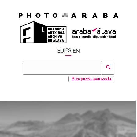
ES
EU
|
|
EN
Búsqueda avanzada