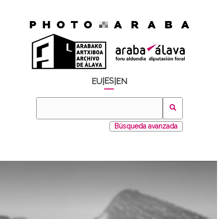
ES
EU
|
|
EN
Búsqueda avanzada