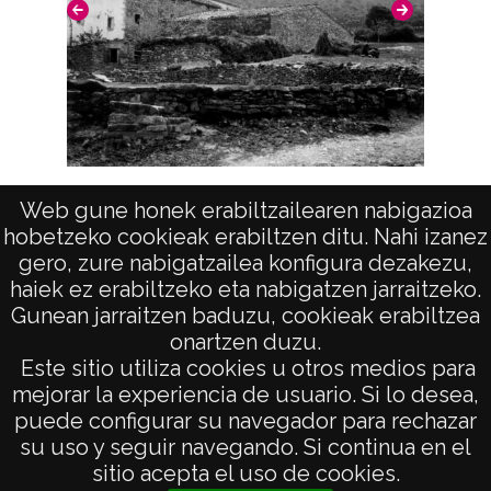
Licencia de las imágenes
CC BY-NC-SA 4.0
Vista (EULZ)
Web gune honek erabiltzailearen nabigazioa
hobetzeko cookieak erabiltzen ditu. Nahi izanez
gero, zure nabigatzailea konfigura dezakezu,
haiek ez erabiltzeko eta nabigatzen jarraitzeko.
Gunean jarraitzen baduzu, cookieak erabiltzea
onartzen duzu.
AVISO LEGAL
Este sitio utiliza cookies u otros medios para
POLÍTICA DE PRIVACIDAD
mejorar la experiencia de usuario. Si lo desea,
puede configurar su navegador para rechazar
ACCESIBILIDAD
su uso y seguir navegando. Si continua en el
ATENCIÓN CIUDADANA
sitio acepta el uso de cookies.