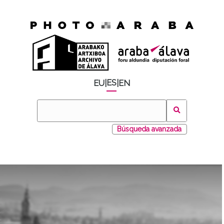
ES
EU
|
|
EN
Búsqueda avanzada