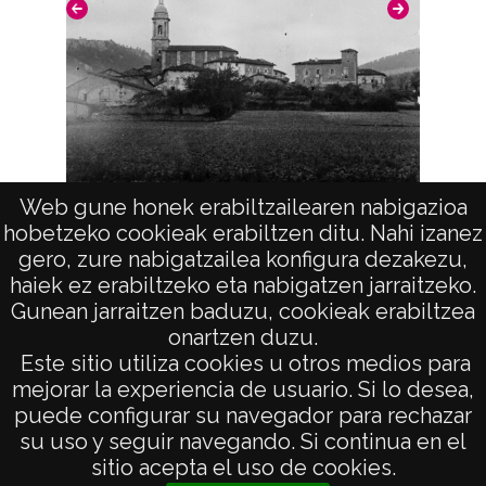
Licencia de las imágenes
CC BY-NC-SA 4.0
Web gune honek erabiltzailearen nabigazioa
Vista (ANTOÑANA)
hobetzeko cookieak erabiltzen ditu. Nahi izanez
gero, zure nabigatzailea konfigura dezakezu,
haiek ez erabiltzeko eta nabigatzen jarraitzeko.
Gunean jarraitzen baduzu, cookieak erabiltzea
onartzen duzu.
AVISO LEGAL
Este sitio utiliza cookies u otros medios para
POLÍTICA DE PRIVACIDAD
mejorar la experiencia de usuario. Si lo desea,
puede configurar su navegador para rechazar
ACCESIBILIDAD
su uso y seguir navegando. Si continua en el
ATENCIÓN CIUDADANA
sitio acepta el uso de cookies.