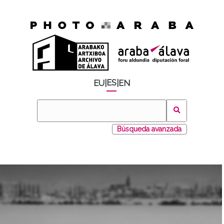
ES
EU
|
|
EN
Búsqueda avanzada