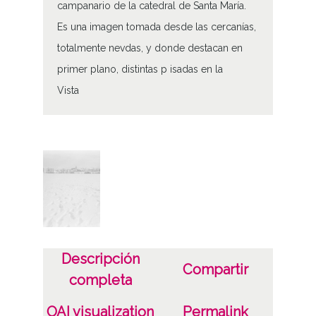
campanario de la catedral de Santa María.
Es una imagen tomada desde las cercanías,
totalmente nevdas, y donde destacan en
primer plano, distintas p isadas en la
Vista
Tipo de contenido
Fotográfico
Características del soporte
Tipo de imagen: Positivos Imagen Final:
Plata;
C;
Descripción
Compartir
completa
Fecha
19400101
OAI visualization
Permalink