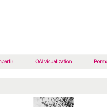
Cara
Tipo d
C;
Fec
19400
19601
1940, 
partir
OAI visualization
Perma
Not
Nº de 
R. 157
Lice
CC BY