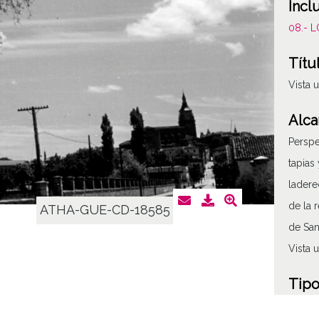
Incl
08.- 
Títu
Vista 
Alca
Perspe
tapias
ladere
de la 
ATHA-GUE-CD-18585
de San
Vista 
Tipo
Fotogr