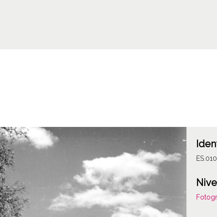
Iden
ES.01
Nive
Fotogr