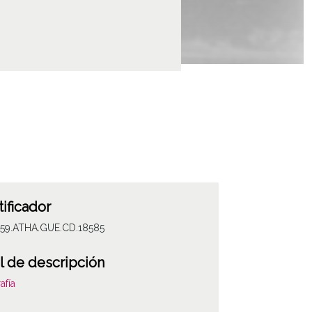
tificador
059.ATHA.GUE.CD.18585
l de descripción
afía