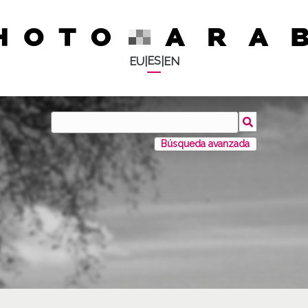
ES
EU
|
|
EN
Búsqueda avanzada