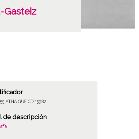
a-Gasteiz
tificador
059.ATHA.GUE.CD.15982
l de descripción
afía