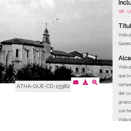
Incl
08.- 
Títu
Vista 
Gastei
Alca
Vista 
que lo
campan
ATHA-GUE-CD-15982
del co
grueso
con tr
Vista 
Gastei