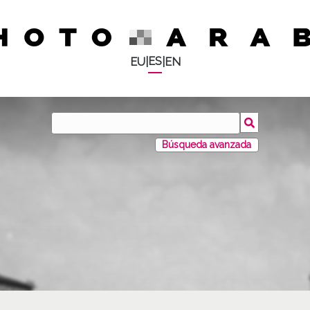
ES
EU
|
|
EN
Búsqueda avanzada