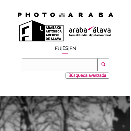
ES
EU
|
|
EN
Búsqueda avanzada