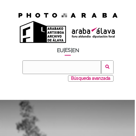
ES
EU
|
|
EN
Búsqueda avanzada