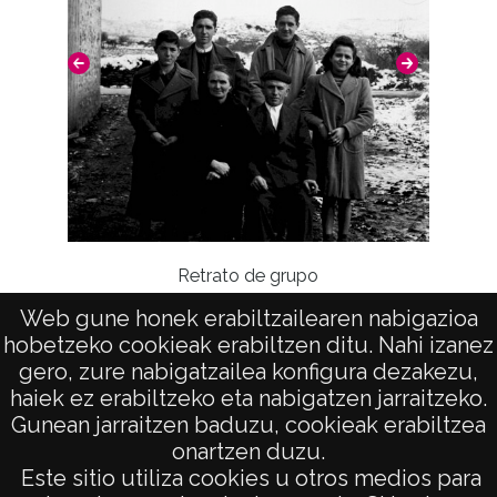
Retrato de grupo
Web gune honek erabiltzailearen nabigazioa
Desce
hobetzeko cookieak erabiltzen ditu. Nahi izanez
gero, zure nabigatzailea konfigura dezakezu,
haiek ez erabiltzeko eta nabigatzen jarraitzeko.
Gunean jarraitzen baduzu, cookieak erabiltzea
onartzen duzu.
AVISO LEGAL
Este sitio utiliza cookies u otros medios para