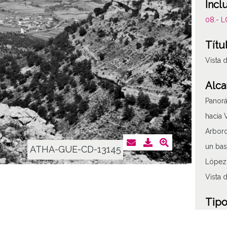
Incl
08.- 
Títu
Vista 
Alca
Panorá
hacia 
Arboro
un bas
ATHA-GUE-CD-13145
López 
Vista 
Tipo
Fotogr