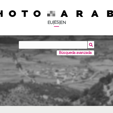
ES
EU
|
|
EN
Búsqueda avanzada