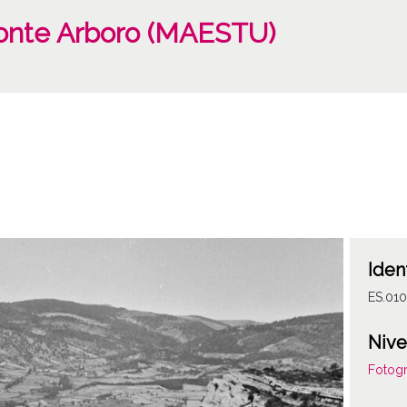
monte Arboro (MAESTU)
Iden
ES.01
Nive
Fotogr