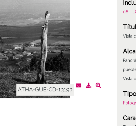
Incl
08.- 
Títu
Vista 
Alca
Panorá
pueble
Vista 
ATHA-GUE-CD-13193
Tipo
Fotogr
Cara
Tipo d