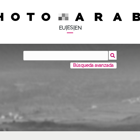
ES
EU
|
|
EN
Búsqueda avanzada