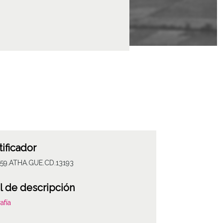
tificador
059.ATHA.GUE.CD.13193
l de descripción
afía