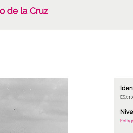
to de la Cruz
Iden
ES.01
Nive
Fotogr