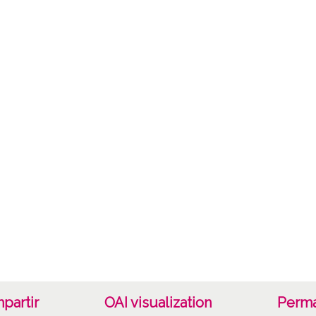
C;
Fec
19400
19601
1940, 
Not
Nº de 
2546 D
Lice
CC BY
partir
OAI visualization
Perma