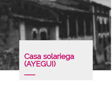
Casa solariega
(AYEGUI)