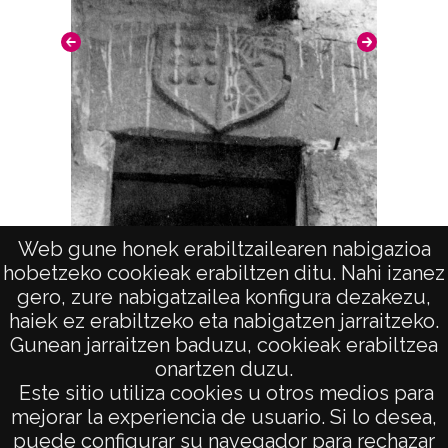
Licencia de las imágenes
CC BY-NC-SA 4.0
Escudo
Web gune honek erabiltzailearen nabigazioa
Escudo de la casa nº 3 del barrio de
hobetzeko cookieak erabiltzen ditu. Nahi izanez
Solaguren (AGUIÑIGA)
gero, zure nabigatzailea konfigura dezakezu,
haiek ez erabiltzeko eta nabigatzen jarraitzeko.
Gunean jarraitzen baduzu, cookieak erabiltzea
onartzen duzu.
AVISO LEGAL
Este sitio utiliza cookies u otros medios para
POLÍTICA DE PRIVACIDAD
mejorar la experiencia de usuario. Si lo desea,
puede configurar su navegador para rechazar
ACCESIBILIDAD