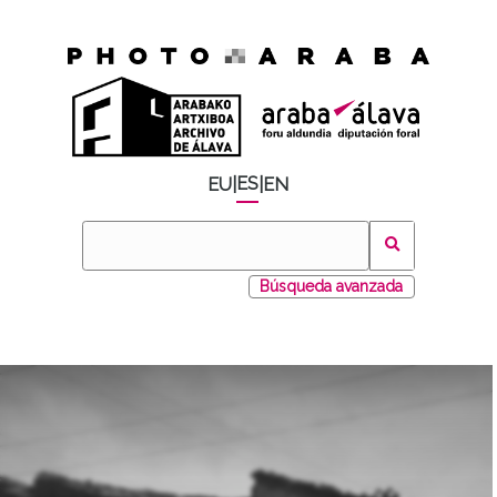
ES
EU
|
|
EN
Búsqueda avanzada