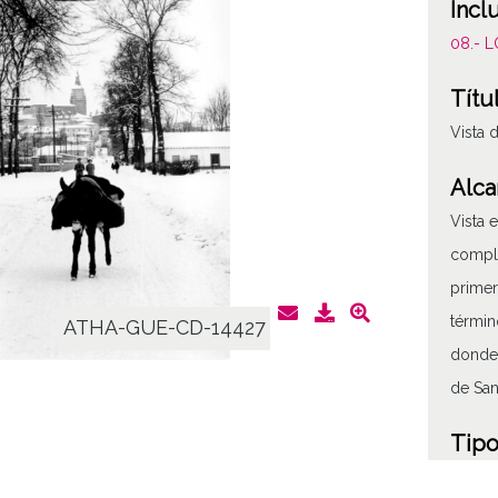
Incl
08.- 
Títu
Vista 
Alca
Vista 
comple
primer
términ
ATHA-GUE-CD-14427
donde 
de San
Tipo
Fotogr