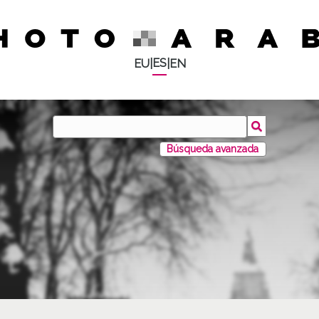
ES
EU
|
|
EN
Búsqueda avanzada