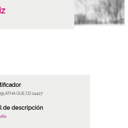
iz
tificador
059.ATHA.GUE.CD.14427
l de descripción
afía