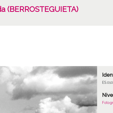
nada (BERROSTEGUIETA)
Iden
ES.01
Nive
Fotogr