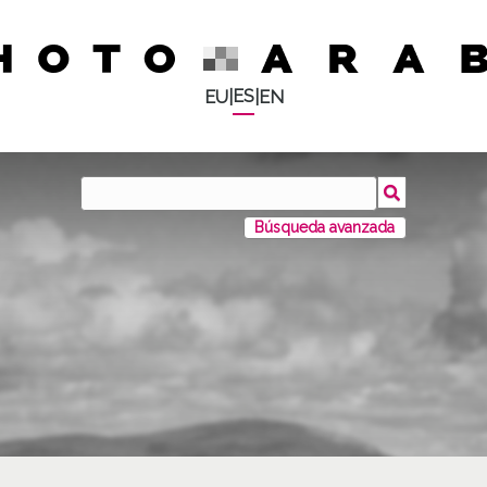
ES
EU
|
|
EN
Búsqueda avanzada