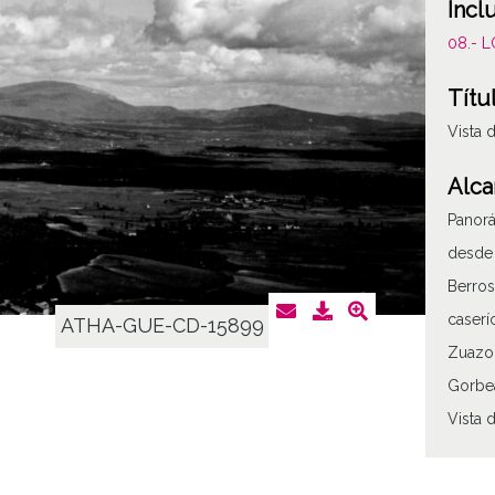
Incl
08.- 
Títu
Vista 
Alca
Panorá
desde 
Berros
caserí
ATHA-GUE-CD-15899
Zuazo 
Gorbe
Vista 
Tipo