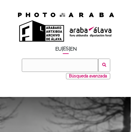
ES
EU
|
|
EN
Búsqueda avanzada