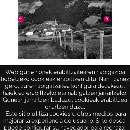
Licencia de las imágenes
CC BY-NC-SA 4.0
Vista (LEINTZ-GATZAGA)
Web gune honek erabiltzailearen nabigazioa
hobetzeko cookieak erabiltzen ditu. Nahi izanez
gero, zure nabigatzailea konfigura dezakezu,
haiek ez erabiltzeko eta nabigatzen jarraitzeko.
Gunean jarraitzen baduzu, cookieak erabiltzea
onartzen duzu.
AVISO LEGAL
Este sitio utiliza cookies u otros medios para
POLÍTICA DE PRIVACIDAD
mejorar la experiencia de usuario. Si lo desea,
puede configurar su navegador para rechazar
ACCESIBILIDAD