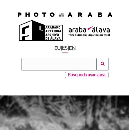
ES
EU
|
|
EN
Búsqueda avanzada