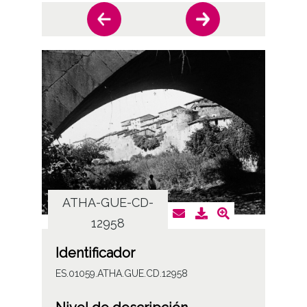
ATHA-GUE-CD-
AT
12958
Identificador
ES.01059.ATHA.GUE.CD.12958