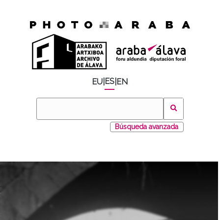
ES
EU
|
|
EN
Búsqueda avanzada