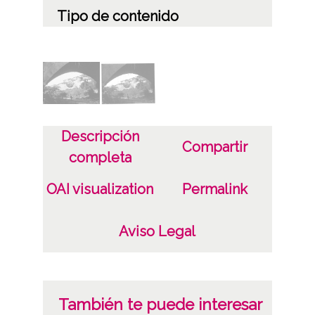
Tipo de contenido
Fotográfico
Características del soporte
Tipo de imagen: Positivos Imagen Final:
Plata;
Descripción
C;
Compartir
completa
Fecha
OAI visualization
Permalink
19400101
19601231
Aviso Legal
1940, enero, 1 a 1960, diciembre, 31 -
Aproximada;
Lugar
También te puede interesar
Antoñana