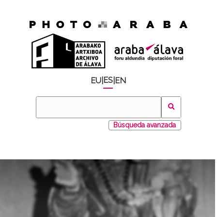
ES
EU
|
|
EN
Búsqueda avanzada