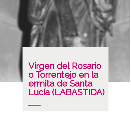
Virgen del Rosario
o Torrentejo en la
ermita de Santa
Lucía (LABASTIDA)