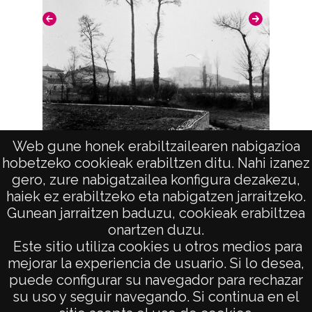
Aproximada;
Notas
Nº de identificación: 23418 Duplicado del
positivo: 16028;
Licencia de las imágenes
Web gune honek erabiltzailearen nabigazioa
CC BY-NC-SA 4.0
Vista (ALI)
hobetzeko cookieak erabiltzen ditu. Nahi izanez
gero, zure nabigatzailea konfigura dezakezu,
haiek ez erabiltzeko eta nabigatzen jarraitzeko.
Gunean jarraitzen baduzu, cookieak erabiltzea
onartzen duzu.
AVISO LEGAL
Este sitio utiliza cookies u otros medios para
POLÍTICA DE PRIVACIDAD
mejorar la experiencia de usuario. Si lo desea,
puede configurar su navegador para rechazar
ACCESIBILIDAD
su uso y seguir navegando. Si continua en el
ATENCIÓN CIUDADANA