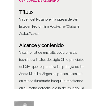
08.- LÓPEZ DE GUEREÑU
Título
Virgen del Rosario en la iglesia de San
Esteban Protomártir (Ollávarre/Olabarri,
Araba/Álava)
Alcance y contenido
Vista frontal de una talla policromada,
fechable a finales del siglo XIII o principios
del XIV, que responde a la tipología de las
Andra Mari. La Virgen se presenta sentada
en el acostumbrado banquillo mostrando
en su mano derecha la o la del mundo. La
izquierda la apoya sobre el hombro de
Jesús quien, sentado sobre la rodilla i