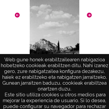
19400101
19601231
1940, enero, 1 a 1960, diciembre, 31 -
Aproximada;
Lugar
Ollávarre / Olabarri
Notas
Web gune honek erabiltzailearen nabigazioa
hobetzeko cookieak erabiltzen ditu. Nahi izanez
Nº de identificación: 23474 Duplicado del
Vista (ESTELLA)
gero, zure nabigatzailea konfigura dezakezu,
positivo: 16126;
haiek ez erabiltzeko eta nabigatzen jarraitzeko.
Gunean jarraitzen baduzu, cookieak erabiltzea
Licencia de las imágenes
onartzen duzu.
CC BY-NC-SA 4.0
AVISO LEGAL
Este sitio utiliza cookies u otros medios para
POLÍTICA DE PRIVACIDAD
mejorar la experiencia de usuario. Si lo desea,
puede configurar su navegador para rechazar
ACCESIBILIDAD