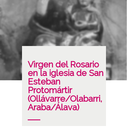
Virgen del Rosario
en la iglesia de San
Esteban
Protomártir
(Ollávarre/Olabarri,
Araba/Álava)