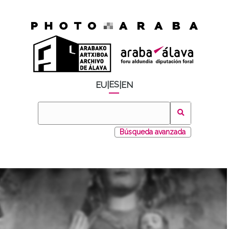
ES
EU
|
|
EN
Búsqueda avanzada