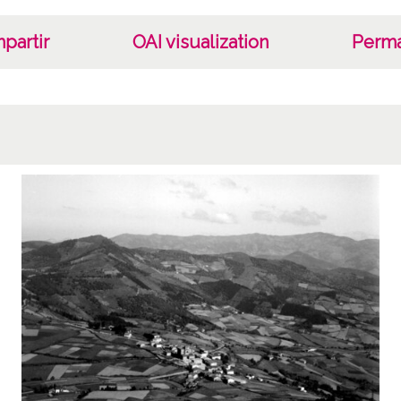
Lice
CC BY
partir
OAI visualization
Perma