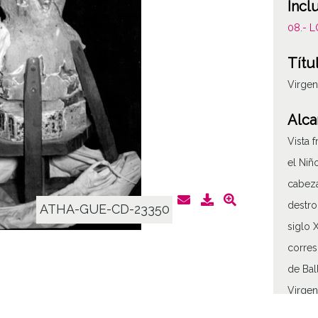
Incl
08.- 
Títu
Virgen
Alca
Vista 
el Niñ
cabeza
destro
ATHA-GUE-CD-23350
siglo 
corres
de Bal
Virgen