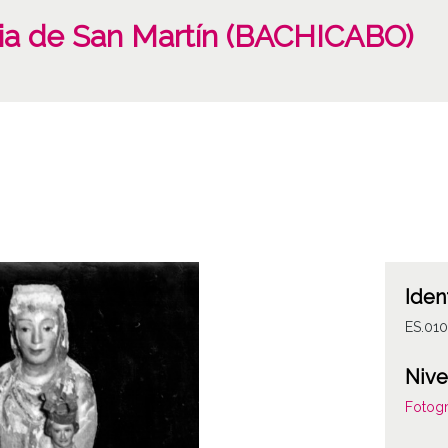
esia de San Martín (BACHICABO)
Iden
ES.01
Nive
Fotogr