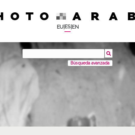
ES
EU
|
|
EN
Búsqueda avanzada