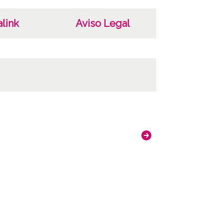
ncia de las imágenes
-NC-SA 4.0
link
Aviso Legal