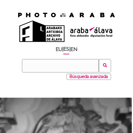
ES
EU
|
|
EN
Búsqueda avanzada