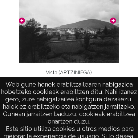
positivo: 16089;
Licencia de las imágenes
CC BY-NC-SA 4.0
Vista (ARTZINIEGA)
Web gune honek erabiltzailearen nabigazioa
Virge
hobetzeko cookieak erabiltzen ditu. Nahi izanez
gero, zure nabigatzailea konfigura dezakezu,
haiek ez erabiltzeko eta nabigatzen jarraitzeko.
Gunean jarraitzen baduzu, cookieak erabiltzea
onartzen duzu.
AVISO LEGAL
Este sitio utiliza cookies u otros medios para
POLÍTICA DE PRIVACIDAD
mejorar la experiencia de usuario. Si lo desea,