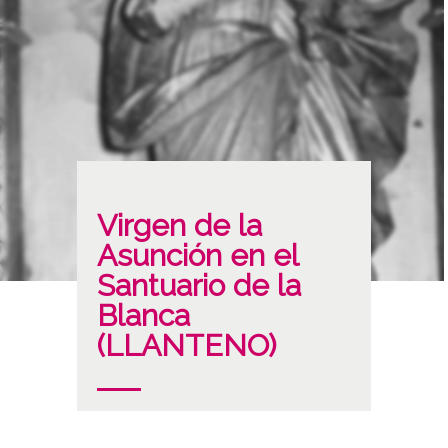
Virgen de la
Asunción en el
Santuario de la
Blanca
(LLANTENO)