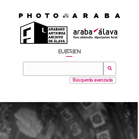
ES
EU
|
|
EN
Búsqueda avanzada