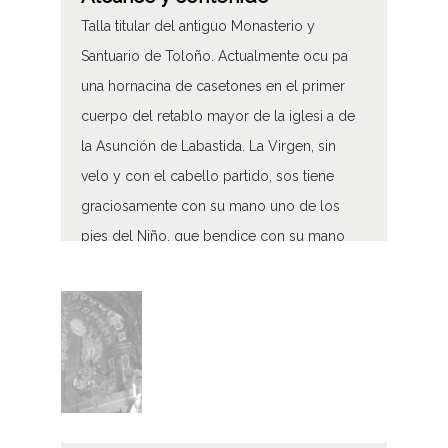
Talla titular del antiguo Monasterio y
Santuario de Toloño. Actualmente ocu pa
una hornacina de casetones en el primer
cuerpo del retablo mayor de la iglesi a de
la Asunción de Labastida. La Virgen, sin
velo y con el cabello partido, sos tiene
graciosamente con su mano uno de los
pies del Niño, que bendice con su mano
dere cha mientras con la izquierda sostiene
la bola. Ambas figuras llevan grandes cor
onas metálicas sobre sus cabezas. Una
nube con cabezas de ángeles sirve de
peana
Virgen de Toloño