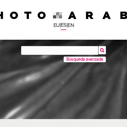
ES
EU
|
|
EN
Búsqueda avanzada