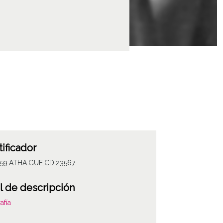
tificador
059.ATHA.GUE.CD.23567
l de descripción
afía