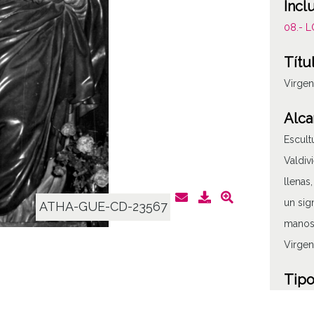
Incl
08.- 
Títu
Virgen
Alca
Escult
Valdiv
llenas
un sig
ATHA-GUE-CD-23567
manos 
Virgen
Tipo
Fotogr