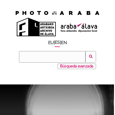
ES
EU
|
|
EN
Búsqueda avanzada