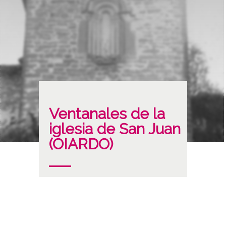
Ventanales de la
iglesia de San Juan
(OIARDO)