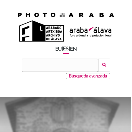
ES
EU
|
|
EN
Búsqueda avanzada