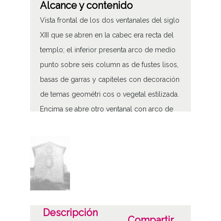
Alcance y contenido
Vista frontal de los dos ventanales del siglo
XIII que se abren en la cabec era recta del
templo; el inferior presenta arco de medio
punto sobre seis column as de fustes lisos,
basas de garras y capiteles con decoración
de temas geométri cos o vegetal estilizada.
Encima se abre otro ventanal con arco de
medio punto apeado en seis columnas con
capiteles decorados con motivos típicos de
la zona
Ventanales de la iglesia de San Juan
Tipo de contenido
Fotográfico
Descripción
Compartir