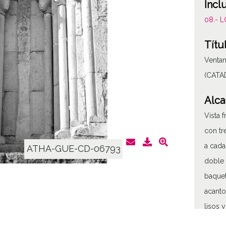
Incl
08.- 
Títu
Ventan
(CATA
Alca
Vista 
con tr
a cada
ATHA-GUE-CD-06793
doble 
baquet
acanto
lisos 
cabeza