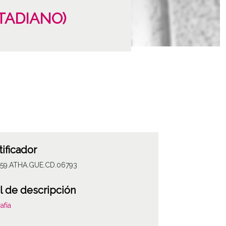
CATADIANO)
tificador
059.ATHA.GUE.CD.06793
l de descripción
afía