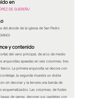
uido en
LÓPEZ DE GUEREÑU
lo
a del ábside de la iglesia de San Pedro
DIANO)
nce y contenido
frontal del vano principal, de arco de medio
es arquivoltas apeadas en seis columnas, tres
 flanco. La primera arquivolta se decora con
cordelaje, la segunda muestra un doble
ón sin decorar y la tercera una banda de
s esquematizados. Las columnas, de fustes
y basas de garras, decoran sus capiteles con
s humanas y testas de animales