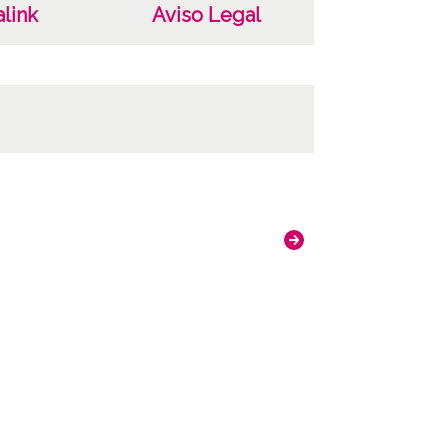
link
Aviso Legal
ncia de las imágenes
-NC-SA 4.0