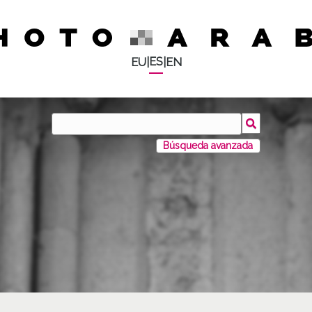
ES
EU
|
|
EN
Búsqueda avanzada