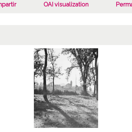
partir
OAI visualization
Perma
Lice
CC BY