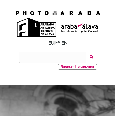
ES
EU
|
|
EN
Búsqueda avanzada