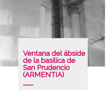
Ventana del ábside
de la basílica de
San Prudencio
(ARMENTIA)