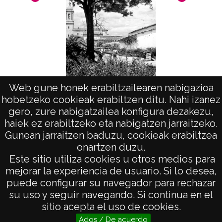
Notas
Nº de identificación: 6441 Positivo original:
6441;
Licencia de las imágenes
CC BY-NC-SA 4.0
Web gune honek erabiltzailearen nabigazioa
hobetzeko cookieak erabiltzen ditu. Nahi izanez
Vista (ARRIAGA)
gero, zure nabigatzailea konfigura dezakezu,
haiek ez erabiltzeko eta nabigatzen jarraitzeko.
Gunean jarraitzen baduzu, cookieak erabiltzea
onartzen duzu.
AVISO LEGAL
Este sitio utiliza cookies u otros medios para
POLÍTICA DE PRIVACIDAD
mejorar la experiencia de usuario. Si lo desea,
puede configurar su navegador para rechazar
ACCESIBILIDAD
su uso y seguir navegando. Si continua en el
ATENCIÓN CIUDADANA
sitio acepta el uso de cookies.
Ados / De acuerdo