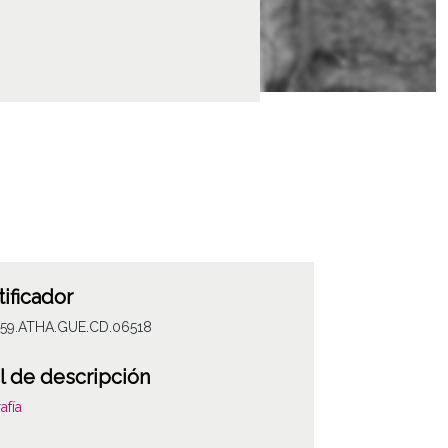
tificador
059.ATHA.GUE.CD.06518
l de descripción
afía