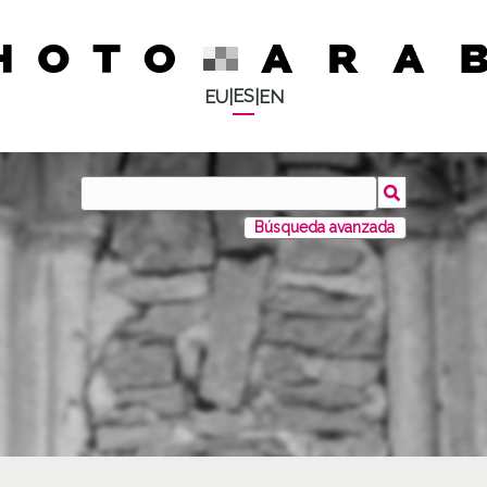
ES
EU
|
|
EN
Búsqueda avanzada