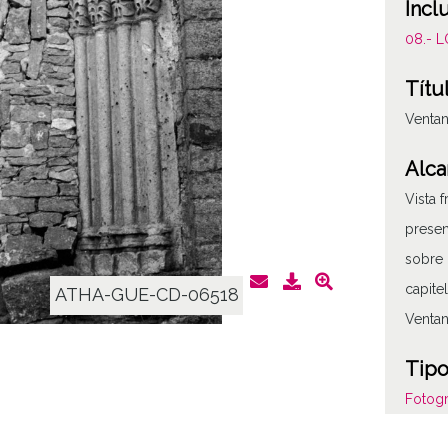
Incl
08.- 
Títu
Ventan
Alca
Vista 
presen
sobre 
capite
ATHA-GUE-CD-06518
Ventan
Tipo
Fotogr