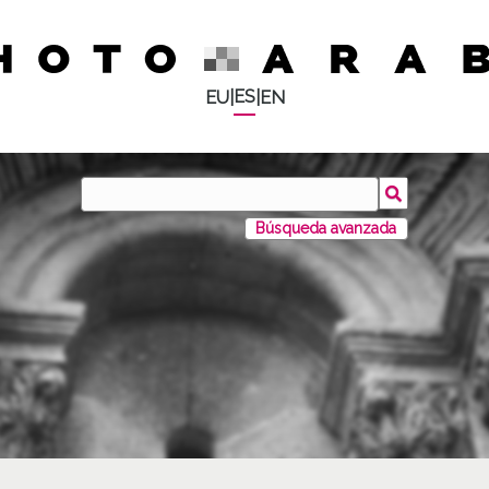
ES
EU
|
|
EN
Búsqueda avanzada