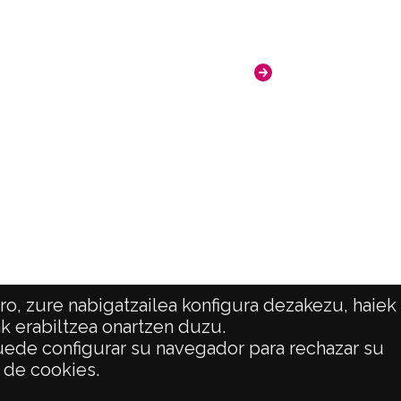
ncia de las imágenes
-NC-SA 4.0
o, zure nabigatzailea konfigura dezakezu, haiek
ak erabiltzea onartzen duzu.
 puede configurar su navegador para rechazar su
ATENCIÓN CIUDADANA
o de cookies.