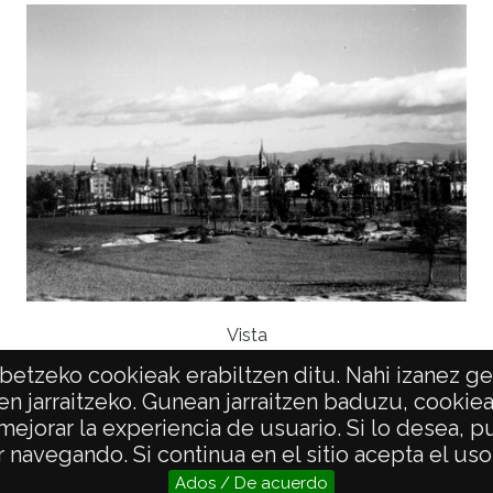
Lice
CC BY
Vista
etzeko cookieak erabiltzen ditu. Nahi izanez ger
en jarraitzeko. Gunean jarraitzen baduzu, cookie
 mejorar la experiencia de usuario. Si lo desea,
POLÍTICA DE PRIVACIDAD
ACCESIBILIDAD
 navegando. Si continua en el sitio acepta el us
Ados / De acuerdo