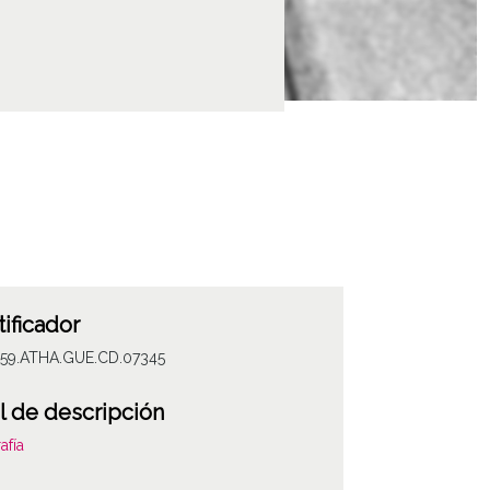
tificador
059.ATHA.GUE.CD.07345
l de descripción
afía