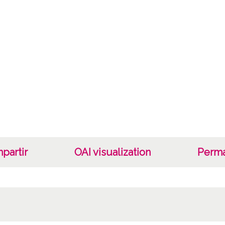
Tipo
Fotogr
Cara
Tipo d
C;
Fec
19400
19601
1940, 
partir
OAI visualization
Perma
Not
Nº de 
2229 D
7345;