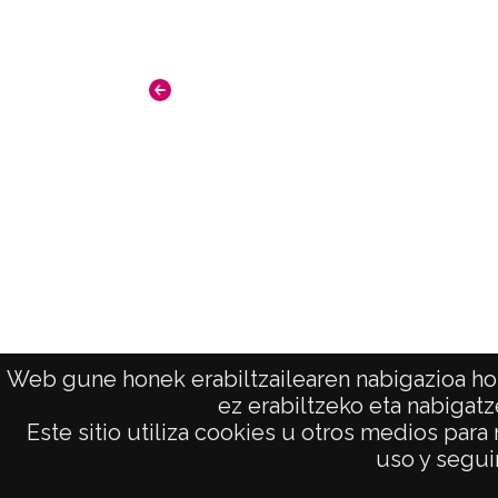
Web gune honek erabiltzailearen nabigazioa hob
ez erabiltzeko eta nabigatz
Este sitio utiliza cookies u otros medios para
AVISO LEGAL
uso y seguir