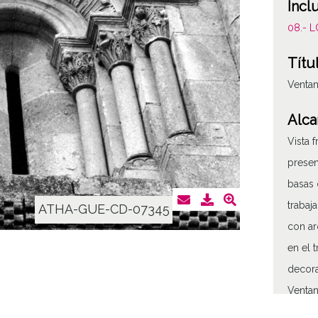
Incl
08.- 
Títu
Ventan
Alca
Vista 
presen
basas 
trabaj
ATHA-GUE-CD-07345
con ar
en el 
decora
Ventan